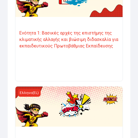
Ενότητα 1: Βασικές αρχές της επιστήμης της
κλιματικής αλλαγής και βιώσιμη διδασκαλία για
εκπαιδευτικούς Πρωτοβάθμιας Εκπαίδευσης
Course image Ενότητα 2: Δημιουργία Kόμικς για Ψηφιακή
Ελληνο(EL)